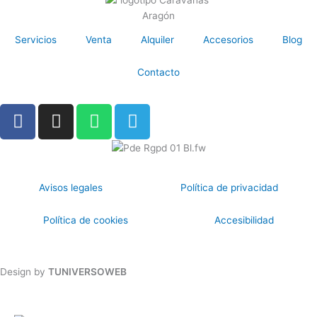
Servicios
Venta
Alquiler
Accesorios
Blog
Contacto
F
I
W
T
a
n
h
e
c
s
a
l
e
t
t
e
b
a
s
g
Avisos legales
Política de privacidad
o
g
a
r
o
r
p
a
Política de cookies
Accesibilidad
k
a
p
m
m
Copyright
© 2026
Caravanas Aragón
Design by
TUNIVERSOWEB