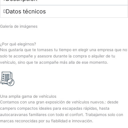
Datos técnicos
Galería de imágenes
Fendt 465 Exterior 05
Fendt 465 Exterior 03
Fendt 465 Exterior 04
Fendt 465 Exterior 02
Fendt 465 Interior 01
Fendt 465 Interior 02
Fendt 465 Interior 04 1
Fendt 465 Interior 09
Fendt 465 Interior 06
Fendt 465 Interior 05
Fendt 465 Interior 12
Fendt 465 Interior 03
Fendt 465 Exterior 07
Fendt 465 Exterior 06
Fendt 465 Interior 11
Fendt 465 Interior 10
Fendt 465 Interior 13
¿Por qué elegirnos?
Nos gustaría que te tomases tu tiempo en elegir una empresa que no
solo te acompañe y asesore durante la compra o alquiler de tu
vehículo, sino que te acompañe más alla de ese momento.
Una amplia gama de vehículos
Contamos con una gran exposición de vehículos nuevos.: desde
campers compactos ideales para escapadas rápidas, hasta
autocaravanas familiares con todo el confort. Trabajamos solo con
marcas reconocidas por su fiabilidad e innovación.