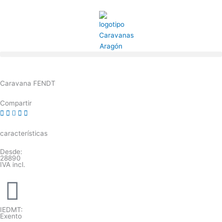
Ir
al
contenido
Caravana FENDT
Compartir
características
Desde:
28890
IVA incl.
IEDMT:
Exento