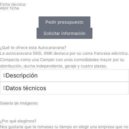
Ficha técnica:
Abrir ficha
Pedir presupuesto
Solicitar información
¿Qué te ofrece esta Autocaravana?
La autocaravana 590L XMK destaca por su cama francesa eléctrica.
Compacta como una Camper con unas comodidades mayor por su
distribución, ducha independiente, garaje y cuatro plazas.
Descripción
Datos técnicos
Galería de imágenes
690l Xmk Exterior 01
690l Xmk Exterior 03
690l Xmk Garaje 01
690l Xmk Garaje 02
690l Xmk Interior 01
690l Xmk Interior 02
690l Xmk Interior 03
690l Xmk Interior 05
690l Xmk Interior 06
690l Xmk Interior 07
690l Xmk Interior 08
690l Xmk Interior 10
690l Xmk Interior 04
690l Xmk Interior 09
¿Por qué elegirnos?
Nos gustaría que te tomases tu tiempo en elegir una empresa que no