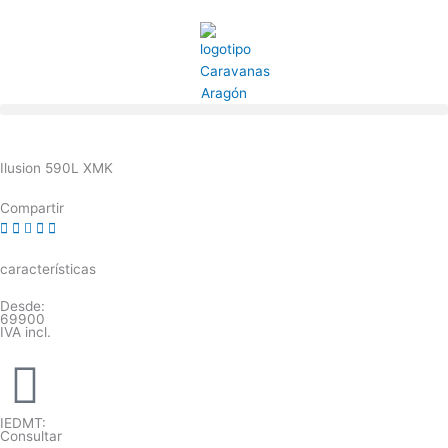
Ir
al
contenido
Ilusion 590L XMK
Compartir
características
Desde:
69900
IVA incl.
IEDMT:
Consultar