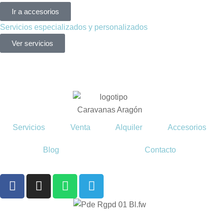
Ir a accesorios
Servicios especializados y personalizados
Ver servicios
Servicios
Venta
Alquiler
Accesorios
Blog
Contacto
F
I
W
T
a
n
h
e
c
s
a
l
e
t
t
e