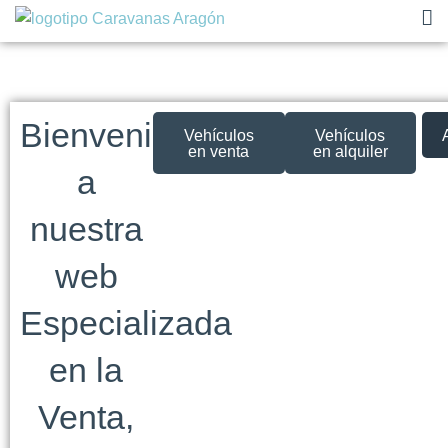
Ir
al
contenido
Bienvenido
Vehículos
Vehículos
en venta
en alquiler
a
nuestra
web
Especializada
en la
Venta,